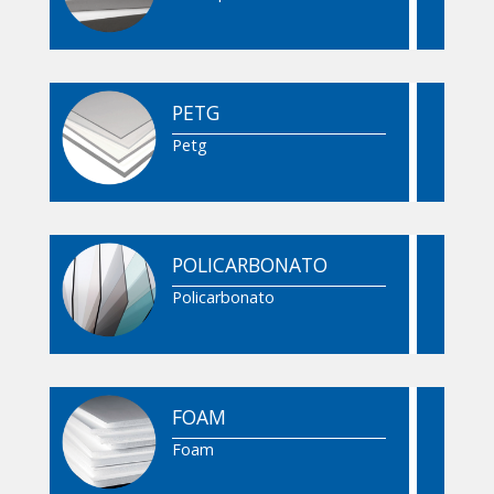
PETG
Petg
POLICARBONATO
Policarbonato
FOAM
Foam