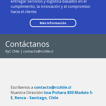
entregar servicios y logística basados en el
cumplimiento, la innovación y el compromiso
hacia el cliente.
Más Información
Contáctanos
RyC Chile | contacto@rcchile.cl
Escríbenos a
contacto@rcchile.cl
Nuestra Dirección
Issa Pichara 830 Modulo 5-
E, Renca - Santiago, Chile