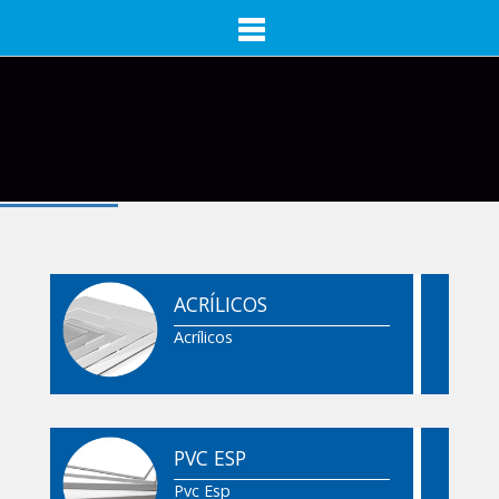
ACRÍLICOS
Acrílicos
PVC ESP
Pvc Esp