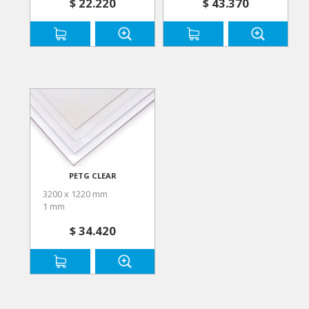
$ 22.220
$ 43.370
PETG CLEAR
3200 x 1220 mm
1 mm
$ 34.420