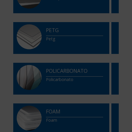
PETG
Petg
POLICARBONATO
Policarbonato
FOAM
Foam