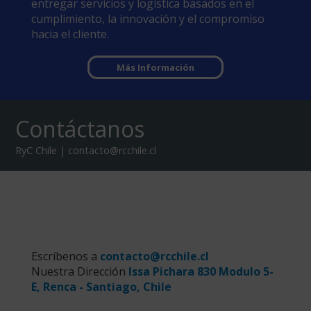
entregar servicios y logística basados en el
cumplimiento, la innovación y el compromiso
hacia el cliente.
Más Información
Contáctanos
RyC Chile | contacto@rcchile.cl
Escríbenos a
contacto@rcchile.cl
Nuestra Dirección
Issa Pichara 830 Modulo 5-
E, Renca - Santiago, Chile