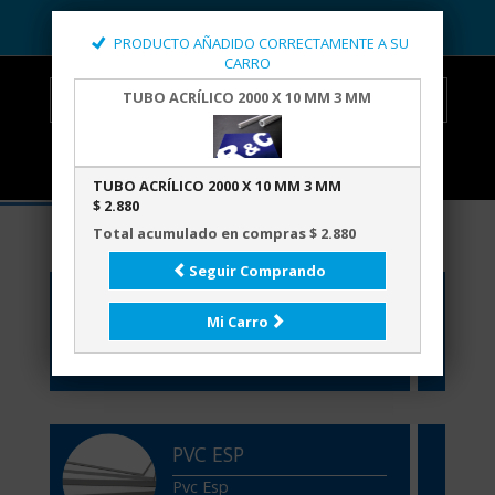
PRODUCTO AÑADIDO CORRECTAMENTE A SU
CARRO
TUBO ACRÍLICO 2000 X 10 MM 3 MM
CONTACTENOS AL WHATSAPP +569 9802 8736
TUBO ACRÍLICO 2000 X 10 MM 3 MM
$ 2.880
Total acumulado en compras $ 2.880
Seguir Comprando
ACRÍLICOS
Mi Carro
Acrílicos
PVC ESP
Pvc Esp