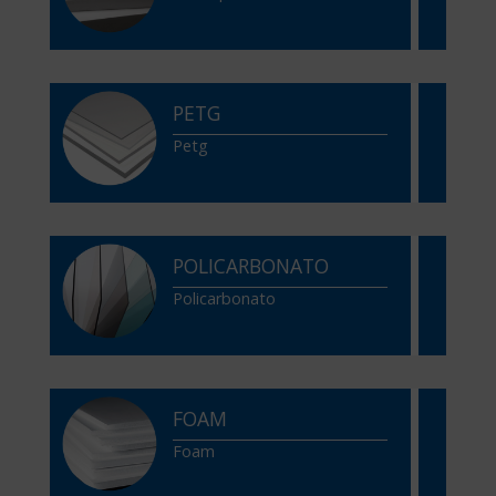
PETG
Petg
POLICARBONATO
Policarbonato
FOAM
Foam